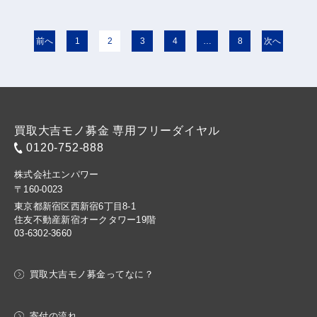
投
前へ
1
2
3
4
…
8
次へ
稿
の
ペ
買取大吉モノ募金 専用フリーダイヤル
ー
0120-752-888
ジ
株式会社エンパワー
〒160-0023
送
東京都新宿区西新宿6丁目8-1
り
住友不動産新宿オークタワー19階
03-6302-3660
買取大吉モノ募金ってなに？
寄付の流れ