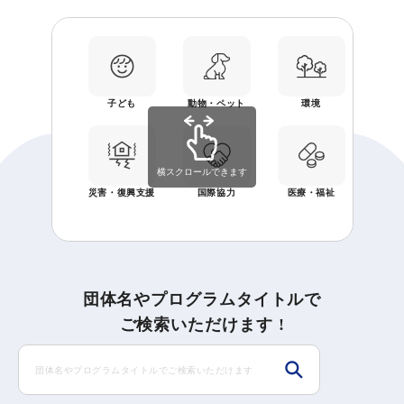
子ども
動物・ペット
環境
経済
横スクロールできます
災害・復興支援
国際協力
医療・福祉
地
団体名やプログラムタイトルで
ご検索いただけます !