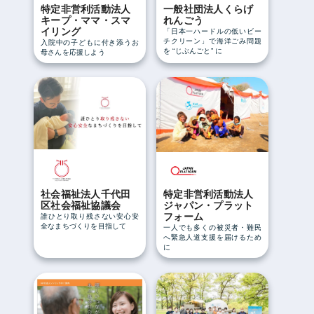
特定非営利活動法人
一般社団法人くらげ
キープ・ママ・スマ
れんごう
イリング
「日本一ハードルの低いビー
チクリーン」で海洋ごみ問題
入院中の子どもに付き添うお
を “じぶんごと” に
母さんを応援しよう
社会福祉法人千代田
特定非営利活動法人
区社会福祉協議会
ジャパン・プラット
フォーム
誰ひとり取り残さない安心安
全なまちづくりを目指して
一人でも多くの被災者・難民
へ緊急人道支援を届けるため
に