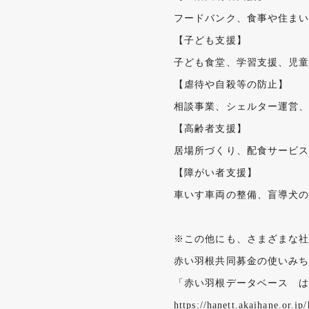
フードバンク、食事や住ま
【子ども支援】
子ども食堂、学習支援、児
【虐待や自殺等の防止】
相談事業、シェルター運営
【高齢者支援】
居場所づくり、配食サービ
【障がい者支援】
車いす車両の整備、盲導犬
※この他にも、さまざまな社
赤い羽根共同募金の使いみ
「赤い羽根データベース 
https://hanett.akaihane.or.j