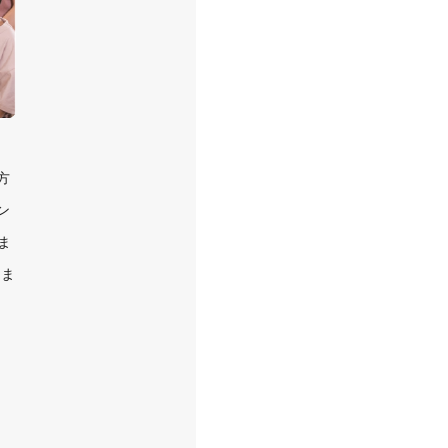
方
ン
ま
さま