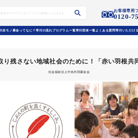
お客様専用
0120-7
大吉モノ募金ってなに？
寄付の流れ
プログラムー覧
寄付団体ー覧
よくある質問
寄付いただけ
取り残さない地域社会のために！「赤い羽根共
社会福祉法人中央共同募金会