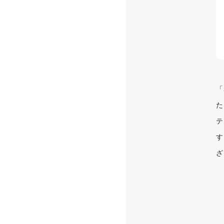
「
た
テ
す
ざ