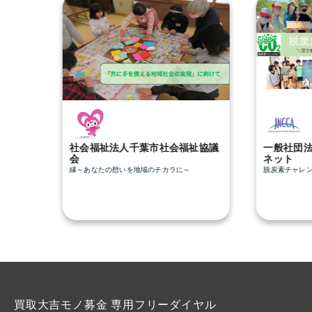
社会福祉法人千葉市社会福祉協議
一般社団
会
ネット
縁～あなたの想いを地域のチカラに～
脱炭素チャレ
買取大吉モノ募金 専用フリーダイヤル