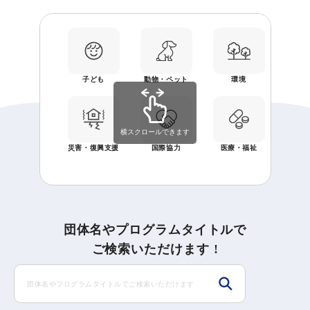
子ども
動物・ペット
環境
経済
横スクロールできます
災害・復興支援
国際協力
医療・福祉
地
団体名やプログラムタイトルで
ご検索いただけます !