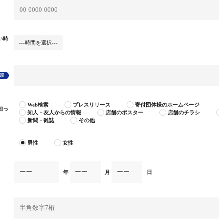
い時
Web検索
プレスリリース
寄付団体様のホームページ
知っ
知人・友人からの情報
店舗のポスター
店舗のチラシ
新聞・雑誌
その他
男性
女性
年
月
日