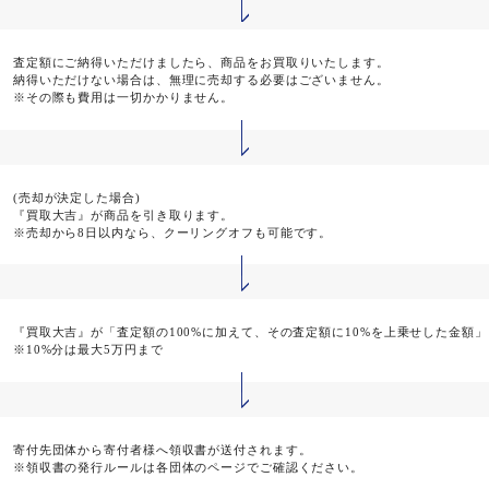
査定額にご納得いただけましたら、商品をお買取りいたします。
納得いただけない場合は、無理に売却する必要はございません。
※その際も費用は一切かかりません。
(売却が決定した場合)
『買取大吉』が商品を引き取ります。
※売却から8日以内なら、クーリングオフも可能です。
『買取大吉』が「査定額の100%に加えて、その査定額に10%を上乗せした金額
※10%分は最大5万円まで
寄付先団体から寄付者様へ領収書が送付されます。
※領収書の発行ルールは各団体のページでご確認ください。