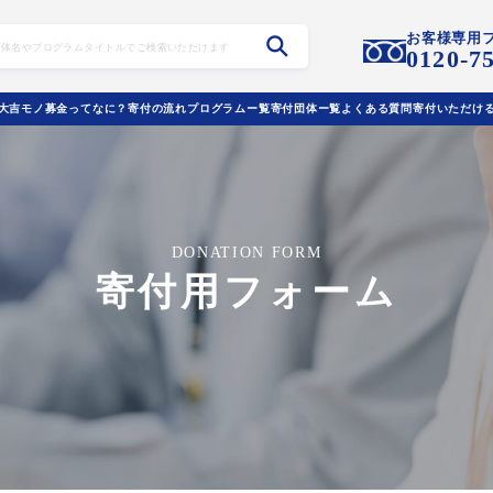
お客様専用
0120-7
大吉モノ募金ってなに？
寄付の流れ
プログラムー覧
寄付団体ー覧
よくある質問
寄付いただけ
DONATION FORM
寄付用フォーム