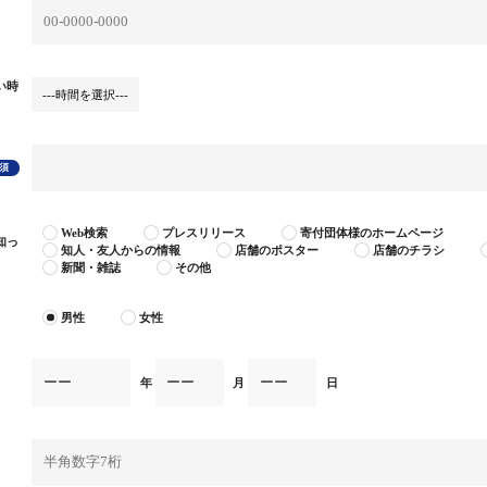
い時
Web検索
プレスリリース
寄付団体様のホームページ
知っ
知人・友人からの情報
店舗のポスター
店舗のチラシ
新聞・雑誌
その他
男性
女性
年
月
日