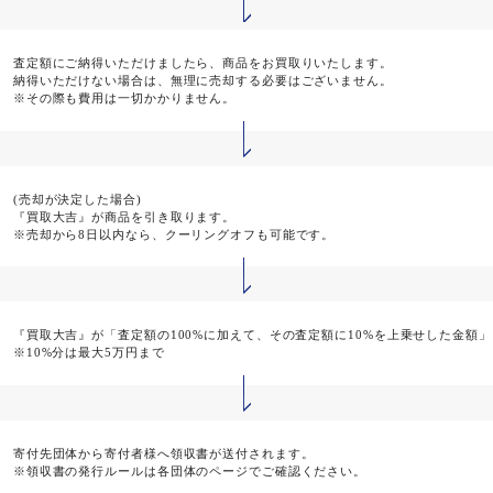
査定額にご納得いただけましたら、商品をお買取りいたします。
納得いただけない場合は、無理に売却する必要はございません。
※その際も費用は一切かかりません。
(売却が決定した場合)
『買取大吉』が商品を引き取ります。
※売却から8日以内なら、クーリングオフも可能です。
『買取大吉』が「査定額の100%に加えて、その査定額に10%を上乗せした金額
※10%分は最大5万円まで
寄付先団体から寄付者様へ領収書が送付されます。
※領収書の発行ルールは各団体のページでご確認ください。