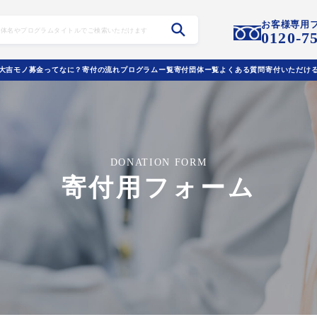
お客様専用
0120-7
大吉モノ募金ってなに？
寄付の流れ
プログラムー覧
寄付団体ー覧
よくある質問
寄付いただけ
DONATION FORM
寄付用フォーム