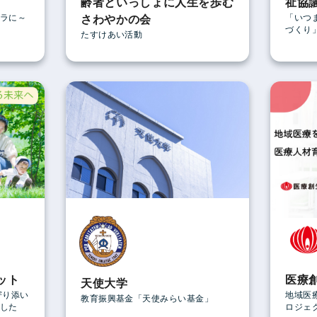
齢者といっしょに人生を歩む
祉協
ラに～
「いつ
さわやかの会
づくり
たすけあい活動
ット
医療
天使大学
寄り添い
地域医
教育振興基金「天使みらい基金」
した
ロジェ