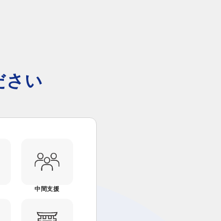
ださい
中間支援