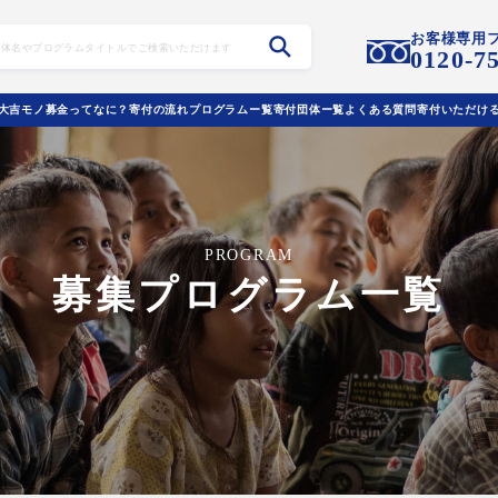
お客様専用
0120-7
大吉モノ募金ってなに？
寄付の流れ
プログラムー覧
寄付団体ー覧
よくある質問
寄付いただけ
PROGRAM
募集プログラム一覧