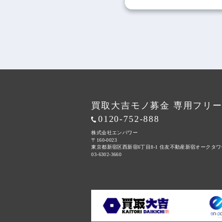
投
稿
の
ペ
ー
ジ
買取大吉モノ募金 専用フリ
送
0120-752-888
り
株式会社エンパワー
〒160-0023
東京都新宿区西新宿6丁目8-1
住友不動産新宿オークタワ
03-6302-3660