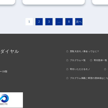
1
2
3
…
8
次へ
ーダイヤル
買取大吉モノ募金ってなに？
プログラムー覧
寄付団体一覧
寄付いただけるモノ
ー19階
プログラム掲載ご希望の団体様はこ