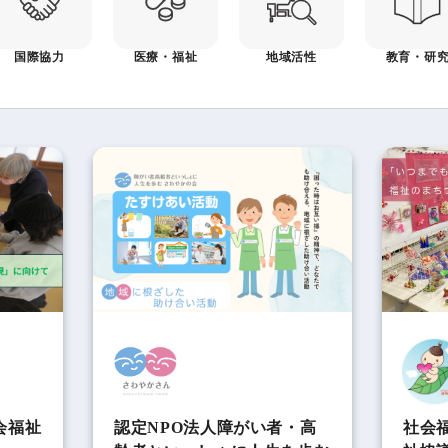
国際協力
医療・福祉
地域活性
教育・研
会福祉
認定NPO法人障がい者・高
社会