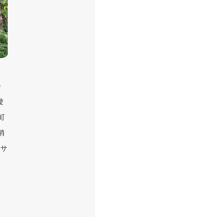
番
愛
町
消
をサ