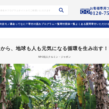
お客様専用
0120-7
大吉モノ募金ってなに？
寄付の流れ
プログラムー覧
寄付団体ー覧
よくある質問
寄付いただけ
森から、地球も人も元気になる循環を生み出す！
NPO法人クルミン・ジャポン