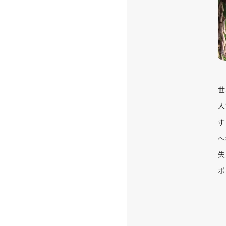
世
人
す
へ
失
ポ