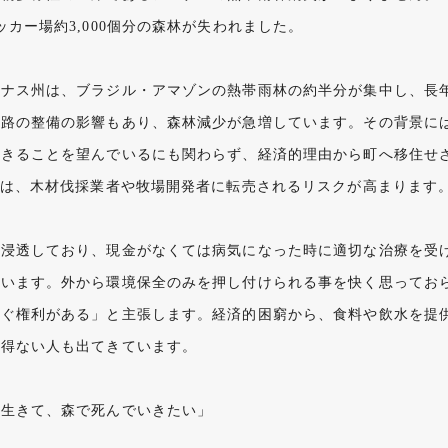
カー場約3,000個分の森林が失われました。
ゾナス州は、ブラジル・アマゾンの熱帯雨林の約半分が集中し、長
路の整備の影響もあり、森林減少が急増しています。その背景には
生きることを望んでいるにも関わらず、経済的理由から町へ移住せ
森は、木材伐採業者や牧場開発者に転売されるリスクが高まります
は浸透しており、現金がなくては病気になった時に適切な治療を受
まいます。外から環境保全のみを押し付けられる事を快く思ってお
稼ぐ権利がある」と主張します。経済的困窮から、食料や飲水を提
を得ない人も出てきています。
と生きて、森で死んでいきたい」