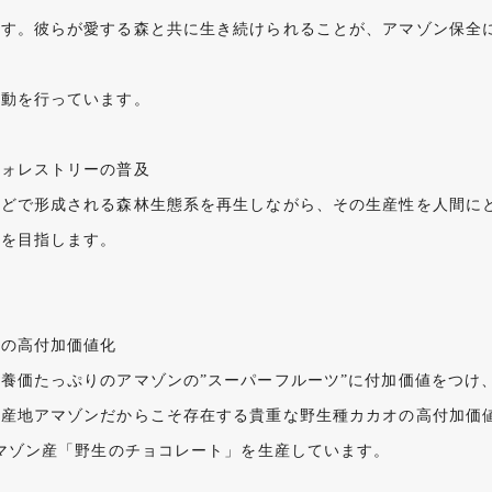
ます。彼らが愛する森と共に生き続けられることが、アマゾン保全
活動を行っています。
フォレストリーの普及
などで形成される森林生態系を再生しながら、その生産性を人間に
立を目指します。
物の高付加価値化
養価たっぷりのアマゾンの”スーパーフルーツ”に付加価値をつけ
原産地アマゾンだからこそ存在する貴重な野生種カカオの高付加価
アマゾン産「野生のチョコレート」を生産しています。