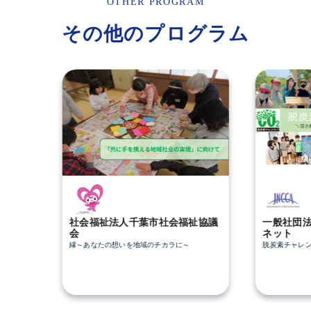
OTHER PROGRAM
その他のプログラム
社会福祉法人千葉市社会福祉協議
一般社団
会
ネット
縁～あなたの想いを地域のチカラに～
脱炭素チャレ