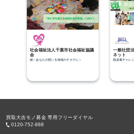
社会福祉法人千葉市社会福祉協議
一般社団
会
ネット
縁～あなたの想いを地域のチカラに～
脱炭素チャレ
買取大吉モノ募金 専用フリーダイヤル
0120-752-888